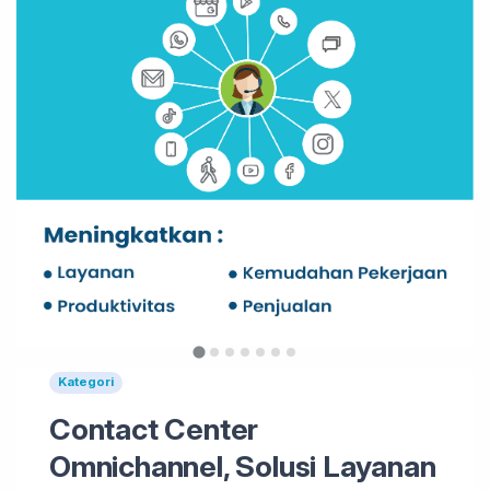
Kategori
Contact Center
Omnichannel, Solusi Layanan