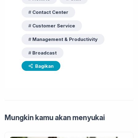
Contact Center
Customer Service
Management & Productivity
Broadcast
Bagikan
Mungkin kamu akan menyukai