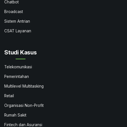
Chatbot
Broadcast
Sistem Antrian
CSAT Layanan
Studi Kasus
Telekomunikasi
Pemerintahan
Multilevel Multitasking
Retail
Organisasi Non-Profit
Rumah Sakit
Fintech dan Asuransi