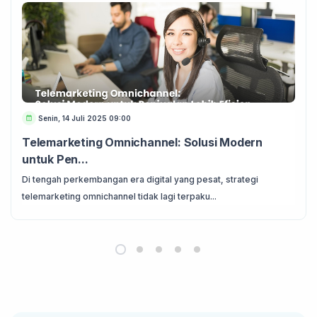
Senin, 14 Juli 2025 09:00
Telemarketing Omnichannel: Solusi Modern
untuk Pen...
Di tengah perkembangan era digital yang pesat, strategi
telemarketing omnichannel tidak lagi terpaku...