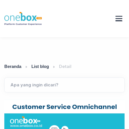
Detail
Beranda
List blog
Apa yang ingin dicari?