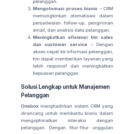
pelanggan.
Mengotomasi proses bisnis
– CRM
memungkinkan otomatisasi dalam
penjadwalan follow-up, pengiriman
email, dan analisis data pelanggan.
Meningkatkan efisiensi tim sales
dan customer service
– Dengan
akses cepat ke informasi pelanggan,
tim dapat memberikan layanan yang
lebih responsif dan meningkatkan
kepuasan pelanggan.
Solusi Lengkap untuk Manajemen
Pelanggan
Onebox
menghadirkan sistem CRM yang
dirancang untuk membantu bisnis dalam
mengoptimalkan interaksi dengan
pelanggan. Dengan fitur-fitur unggulan