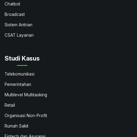
Chatbot
Broadcast
Sistem Antrian
CSAT Layanan
Studi Kasus
Telekomunikasi
Pemerintahan
Multilevel Multitasking
Retail
Organisasi Non-Profit
Rumah Sakit
Fintech dan Asuransi