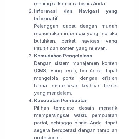
meningkatkan citra bisnis Anda.
Informasi dan Navigasi yang
Informatif
Pelanggan dapat dengan mudah
menemukan informasi yang mereka
butuhkan, berkat navigasi yang
intuitif dan konten yang relevan.
Kemudahan Pengelolaan
Dengan sistem manajemen konten
(CMS) yang teruji, tim Anda dapat
mengelola portal dengan efisien
tanpa memerlukan keahlian teknis
yang mendalam.
Kecepatan Pembuatan
Pilihan template desain menarik
mempersingkat waktu pembuatan
portal, sehingga bisnis Anda dapat
segera beroperasi dengan tampilan
profesional.