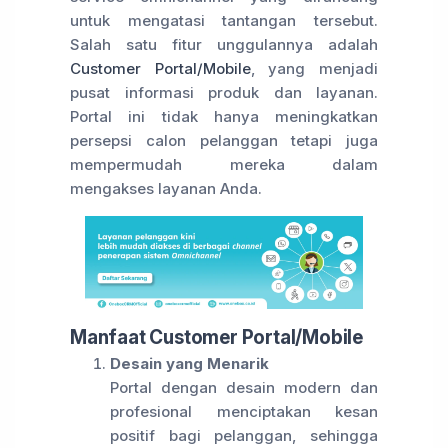
untuk mengatasi tantangan tersebut.
Salah satu fitur unggulannya adalah
Customer Portal/Mobile
, yang menjadi
pusat informasi produk dan layanan.
Portal ini tidak hanya meningkatkan
persepsi calon pelanggan tetapi juga
mempermudah mereka dalam
mengakses layanan Anda.
Manfaat Customer Portal/Mobile
Desain yang Menarik
Portal dengan desain modern dan
profesional menciptakan kesan
positif bagi pelanggan, sehingga