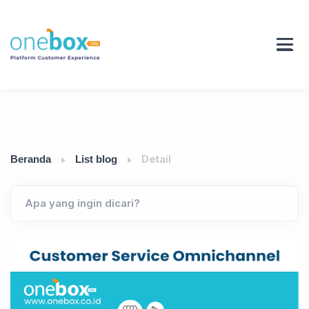
Detail
Beranda
List blog
Apa yang ingin dicari?