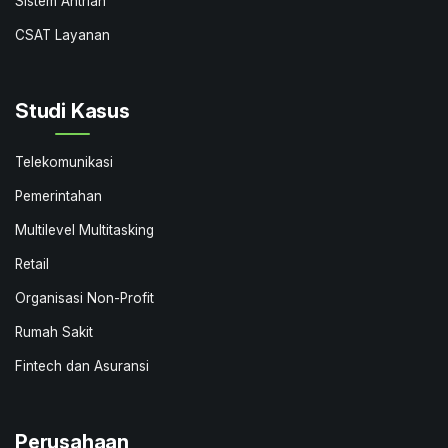
Sistem Antrian
CSAT Layanan
Studi Kasus
Telekomunikasi
Pemerintahan
Multilevel Multitasking
Retail
Organisasi Non-Profit
Rumah Sakit
Fintech dan Asuransi
Perusahaan