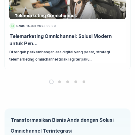
Senin, 14 Juli 2025 09:00
Telemarketing Omnichannel: Solusi Modern
untuk Pen...
Di tengah perkembangan era digital yang pesat, strategi
telemarketing omnichannel tidak lagi terpaku...
Transformasikan Bisnis Anda dengan Solusi
Omnichannel Terintegrasi