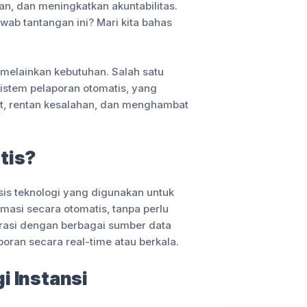
n, dan meningkatkan akuntabilitas.
ab tantangan ini? Mari kita bahas
n, melainkan kebutuhan. Salah satu
stem pelaporan otomatis, yang
t, rentan kesalahan, dan menghambat
tis?
is teknologi yang digunakan untuk
asi secara otomatis, tanpa perlu
grasi dengan berbagai sumber data
ran secara real-time atau berkala.
i Instansi