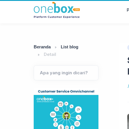
P
Beranda
List blog
Detail
Apa yang ingin dicari?