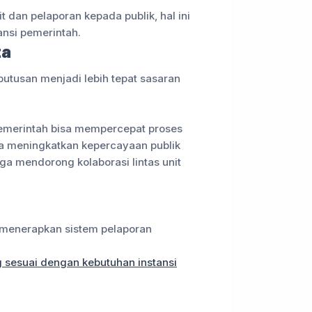
 dan pelaporan kepada publik, hal ini
nsi pemerintah.
ta
putusan menjadi lebih tepat sasaran
pemerintah bisa mempercepat proses
a meningkatkan kepercayaan publik
juga mendorong kolaborasi lintas unit
an menerapkan sistem pelaporan
g sesuai dengan kebutuhan instansi