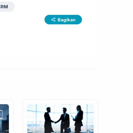
CRM
Bagikan