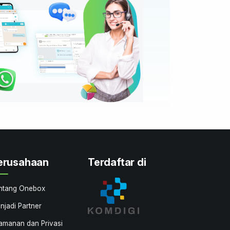
erusahaan
Terdaftar di
ntang Onebox
njadi Partner
amanan dan Privasi