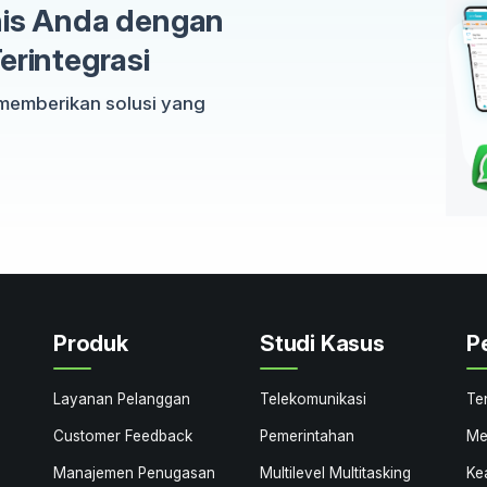
nis Anda dengan
erintegrasi
 memberikan solusi yang
Produk
Studi Kasus
P
Layanan Pelanggan
Telekomunikasi
Te
Customer Feedback
Pemerintahan
Me
Manajemen Penugasan
Multilevel Multitasking
Ke