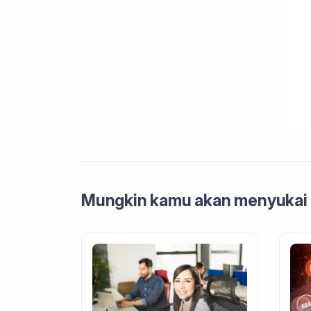
Mungkin kamu akan menyukai