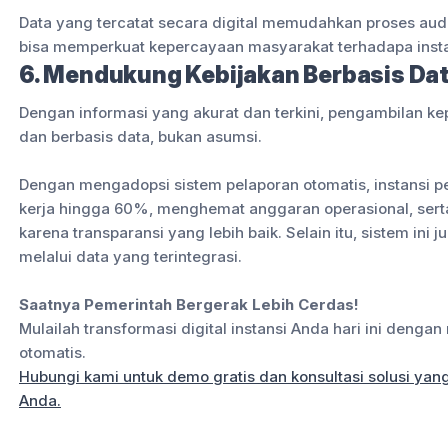
Data yang tercatat secara digital memudahkan proses audit
bisa memperkuat kepercayaan masyarakat terhadapa insta
6. Mendukung Kebijakan Berbasis Da
Dengan informasi yang akurat dan terkini, pengambilan ke
dan berbasis data, bukan asumsi.
Dengan mengadopsi sistem pelaporan otomatis, instansi 
kerja hingga 60%, menghemat anggaran operasional, sert
karena transparansi yang lebih baik. Selain itu, sistem ini 
melalui data yang terintegrasi.
Saatnya Pemerintah Bergerak Lebih Cerdas!
Mulailah transformasi digital instansi Anda hari ini deng
otomatis.
Hubungi kami untuk demo gratis dan konsultasi solusi yan
Anda.