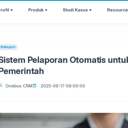
rofil
Produk
Studi Kasus
Resource
Kategori
Sistem Pelaporan Otomatis untuk 
Pemerintah
Onebox CRM
2025-06-17 09:00:00