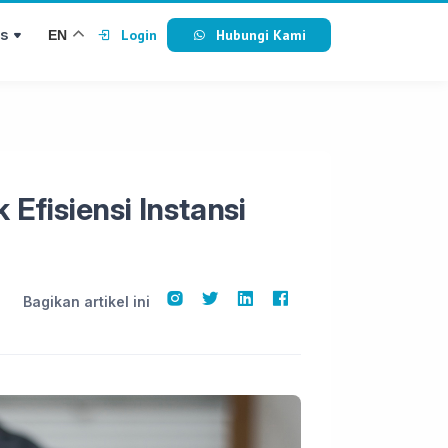
s
Login
Hubungi Kami
EN
Efisiensi Instansi
Bagikan artikel ini