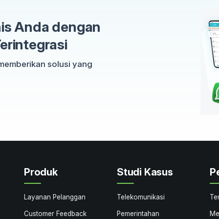
nis Anda dengan
erintegrasi
 memberikan solusi yang
Produk
Studi Kasus
P
Layanan Pelanggan
Telekomunikasi
Te
Customer Feedback
Pemerintahan
Me