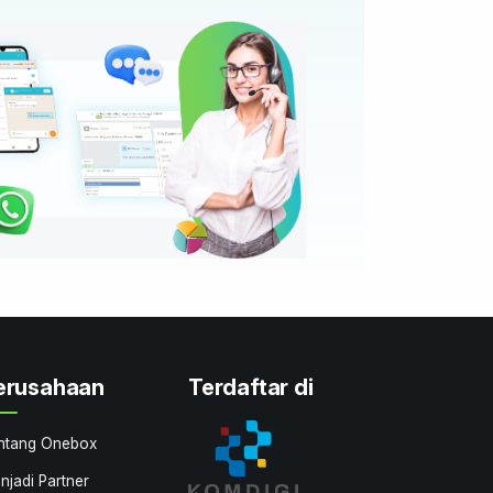
erusahaan
Terdaftar di
ntang Onebox
njadi Partner