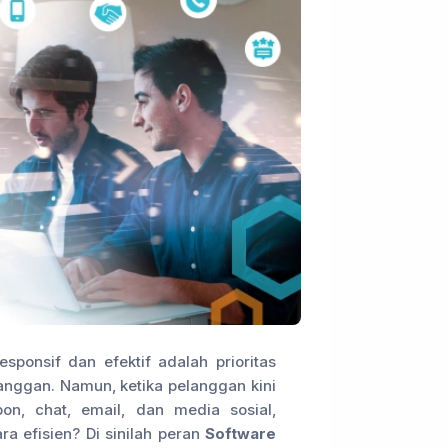
ponsif dan efektif adalah prioritas
nggan. Namun, ketika pelanggan kini
on, chat, email, dan media sosial,
ra efisien? Di sinilah peran
Software