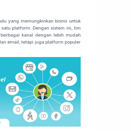
padu yang memungkinkan bisnis untuk
atu platform. Dengan sistem ini, tim
 berbagai kanal dengan lebih mudah
n email, tetapi juga platform populer