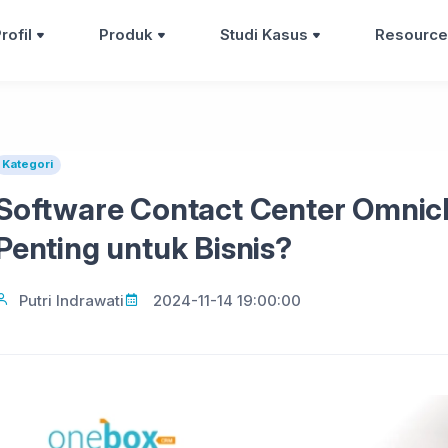
rofil
Produk
Studi Kasus
Resource
Kategori
Software Contact Center Omnic
Penting untuk Bisnis?
Putri Indrawati
2024-11-14 19:00:00