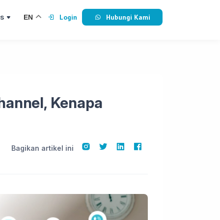
s
Login
Hubungi Kami
EN
hannel, Kenapa
Bagikan artikel ini