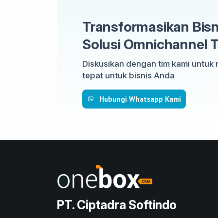
Transformasikan Bis
Solusi Omnichannel T
Diskusikan dengan tim kami untuk
tepat untuk bisnis Anda
Hubungi Whatsapp Kami
PT. Ciptadra Softindo