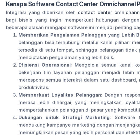
Kenapa Software Contact Center Omnichannel Pe
Integrasi yang diberikan oleh
contact center omnichann
bagi bisnis yang ingin memperkuat hubungan dengan
beberapa alasan mengapa software ini menjadi penting bag
Memberikan Pengalaman Pelanggan yang Lebih B
pelanggan bisa terhubung melalui kanal pilihan me
tersedia di satu tempat, sehingga pelanggan tidak
menciptakan pengalaman yang lebih baik.
Efisiensi Operasional
: Mengelola semua kanal ko
pekerjaan tim layanan pelanggan menjadi lebih
merespons semua interaksi dalam satu dashboard
produktivitas.
Memperkuat Loyalitas Pelanggan
: Dengan respo
merasa lebih dihargai, yang meningkatkan loyalit
mempertahankan pelanggan di pasar yang kompetitif
Dukungan untuk Strategi Marketing
: Software 
mendukung kampanye marketing dengan menjangkau 
memungkinkan pesan yang lebih personal dan efektif