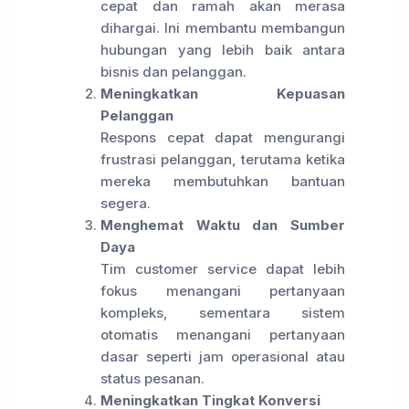
cepat dan ramah akan merasa
dihargai. Ini membantu membangun
hubungan yang lebih baik antara
bisnis dan pelanggan.
Meningkatkan Kepuasan
Pelanggan
Respons cepat dapat mengurangi
frustrasi pelanggan, terutama ketika
mereka membutuhkan bantuan
segera.
Menghemat Waktu dan Sumber
Daya
Tim customer service dapat lebih
fokus menangani pertanyaan
kompleks, sementara sistem
otomatis menangani pertanyaan
dasar seperti jam operasional atau
status pesanan.
Meningkatkan Tingkat Konversi