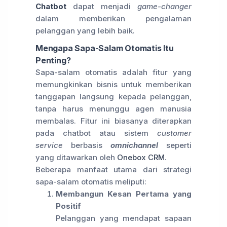
Chatbot
dapat menjadi
game-changer
dalam memberikan pengalaman
pelanggan yang lebih baik.
Mengapa Sapa-Salam Otomatis Itu
Penting?
Sapa-salam otomatis adalah fitur yang
memungkinkan bisnis untuk memberikan
tanggapan langsung kepada pelanggan,
tanpa harus menunggu agen manusia
membalas. Fitur ini biasanya diterapkan
pada chatbot atau sistem
customer
service
berbasis
omnichannel
seperti
yang ditawarkan oleh
Onebox CRM
.
Beberapa manfaat utama dari strategi
sapa-salam otomatis meliputi:
Membangun Kesan Pertama yang
Positif
Pelanggan yang mendapat sapaan