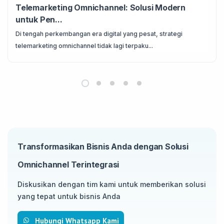
Telemarketing Omnichannel: Solusi Modern
untuk Pen...
Di tengah perkembangan era digital yang pesat, strategi
telemarketing omnichannel tidak lagi terpaku...
Transformasikan Bisnis Anda dengan Solusi
Omnichannel Terintegrasi
Diskusikan dengan tim kami untuk memberikan solusi
yang tepat untuk bisnis Anda
Hubungi Whatsapp Kami