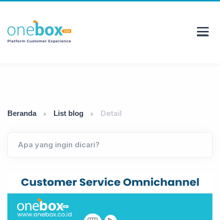
Detail
Beranda
List blog
Apa yang ingin dicari?