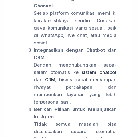
Channel
Setiap platform komunikasi memiliki
karakteristiknya sendiri. Gunakan
gaya komunikasi yang sesuai, baik
di WhatsApp, live chat, atau media
sosial.
Integrasikan dengan Chatbot dan
CRM
Dengan menghubungkan sapa-
salam otomatis ke
sistem chatbot
dan
CRM
, bisnis dapat menyimpan
riwayat percakapan dan
memberikan layanan yang lebih
terpersonalisasi.
Berikan Pilihan untuk Melanjutkan
ke Agen
Tidak semua masalah bisa
diselesaikan secara otomatis.