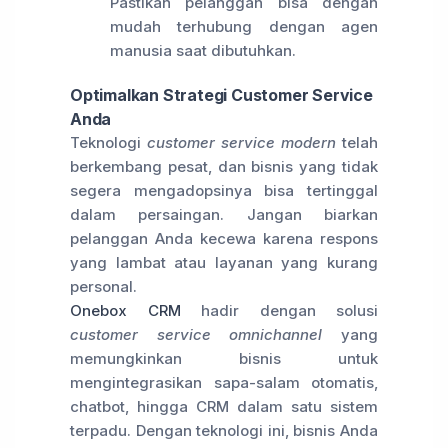
Pastikan pelanggan bisa dengan
mudah terhubung dengan agen
manusia saat dibutuhkan.
Optimalkan Strategi Customer Service
Anda
Teknologi
customer service modern
telah
berkembang pesat, dan bisnis yang tidak
segera mengadopsinya bisa tertinggal
dalam persaingan. Jangan biarkan
pelanggan Anda kecewa karena respons
yang lambat atau layanan yang kurang
personal.
Onebox CRM
hadir dengan solusi
customer service omnichannel
yang
memungkinkan bisnis untuk
mengintegrasikan sapa-salam otomatis,
chatbot, hingga CRM dalam satu sistem
terpadu. Dengan teknologi ini, bisnis Anda