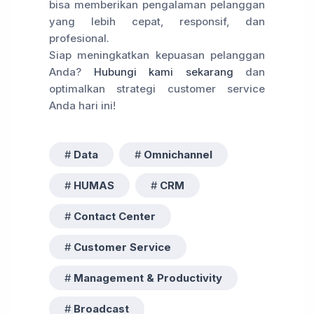
bisa memberikan pengalaman pelanggan
yang lebih cepat, responsif, dan
profesional.
Siap meningkatkan kepuasan pelanggan
Anda?
Hubungi kami sekarang
dan
optimalkan strategi customer service
Anda hari ini!
Data
Omnichannel
HUMAS
CRM
Contact Center
Customer Service
Management & Productivity
Broadcast