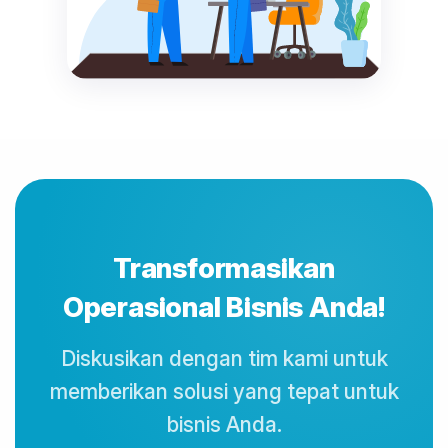
Transformasikan
Operasional Bisnis Anda!
Diskusikan dengan tim kami untuk
memberikan solusi yang tepat untuk
bisnis Anda.