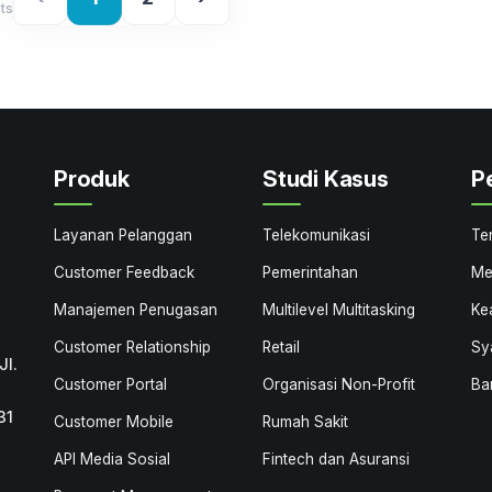
ts
Produk
Studi Kasus
P
Layanan Pelanggan
Telekomunikasi
Te
Customer Feedback
Pemerintahan
Me
Manajemen Penugasan
Multilevel Multitasking
Ke
Customer Relationship
Retail
Sy
Jl.
Customer Portal
Organisasi Non-Profit
Ba
31
Customer Mobile
Rumah Sakit
API Media Sosial
Fintech dan Asuransi