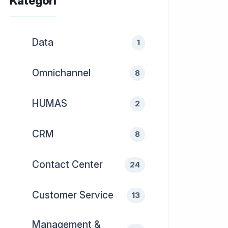
Kategori
Data
1
Omnichannel
8
HUMAS
2
CRM
8
Contact Center
24
Customer Service
13
Management &