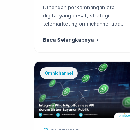
Modern untuk Penjualan
Di tengah perkembangan era
Leb...
digital yang pesat, strategi
telemarketing omnichannel tidak
lagi te...
Baca Selengkapnya
Omnichannel