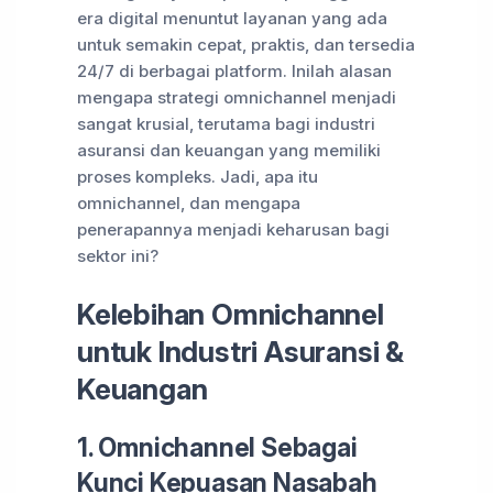
era digital menuntut layanan yang ada
untuk semakin cepat, praktis, dan tersedia
24/7 di berbagai platform. Inilah alasan
mengapa strategi omnichannel menjadi
sangat krusial, terutama bagi industri
asuransi dan keuangan yang memiliki
proses kompleks. Jadi, apa itu
omnichannel, dan mengapa
penerapannya menjadi keharusan bagi
sektor ini?
Kelebihan Omnichannel
untuk Industri Asuransi &
Keuangan
1. Omnichannel Sebagai
Kunci Kepuasan Nasabah