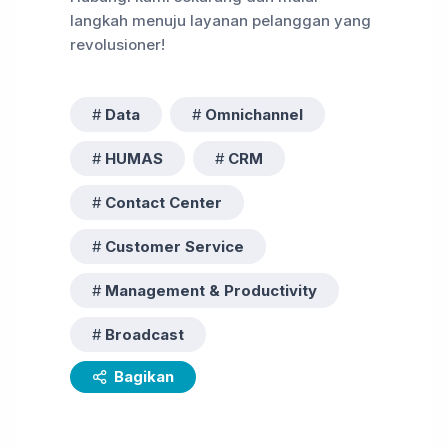
langkah menuju layanan pelanggan yang
revolusioner!
Data
Omnichannel
HUMAS
CRM
Contact Center
Customer Service
Management & Productivity
Broadcast
Bagikan