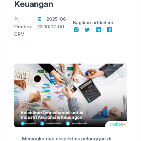
Keuangan
2025-06-
Bagikan artikel ini
Onebox
23 10:00:00
CRM
Meningkatnya ekspektasi pelanggan di