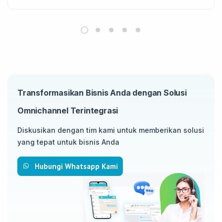
Transformasikan Bisnis Anda dengan Solusi
Omnichannel Terintegrasi
Diskusikan dengan tim kami untuk memberikan solusi
yang tepat untuk bisnis Anda
Hubungi Whatsapp Kami