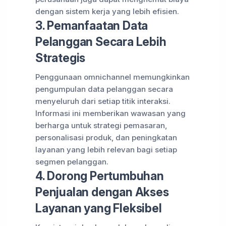
dengan sistem kerja yang lebih efisien.
3. Pemanfaatan Data
Pelanggan Secara Lebih
Strategis
Penggunaan omnichannel memungkinkan
pengumpulan data pelanggan secara
menyeluruh dari setiap titik interaksi.
Informasi ini memberikan wawasan yang
berharga untuk strategi pemasaran,
personalisasi produk, dan peningkatan
layanan yang lebih relevan bagi setiap
segmen pelanggan.
4. Dorong Pertumbuhan
Penjualan dengan Akses
Layanan yang Fleksibel