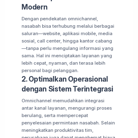
Modern
Dengan pendekatan omnichannel,
nasabah bisa terhubung melalui berbagai
saluran—website, aplikasi mobile, media
sosial, call center, hingga kantor cabang
—tanpa perlu mengulang informasi yang
sama. Hal ini menciptakan layanan yang
lebih cepat, nyaman, dan terasa lebih
personal bagi pelanggan.
2. Optimalkan Operasional
dengan Sistem Terintegrasi
Omnichannel memudahkan integrasi
antar kanal layanan, mengurangi proses
berulang, serta mempercepat
penyelesaian permintaan nasabah. Selain
meningkatkan produktivitas tim,
perusahaan juga dapat menghemat biaya