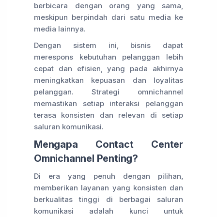
berbicara dengan orang yang sama,
meskipun berpindah dari satu media ke
media lainnya.
Dengan sistem ini, bisnis dapat
merespons kebutuhan pelanggan lebih
cepat dan efisien, yang pada akhirnya
meningkatkan kepuasan dan loyalitas
pelanggan. Strategi omnichannel
memastikan setiap interaksi pelanggan
terasa konsisten dan relevan di setiap
saluran komunikasi.
Mengapa Contact Center
Omnichannel Penting?
Di era yang penuh dengan pilihan,
memberikan layanan yang konsisten dan
berkualitas tinggi di berbagai saluran
komunikasi adalah kunci untuk