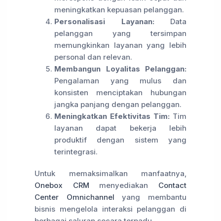
meningkatkan kepuasan pelanggan.
Personalisasi Layanan:
Data
pelanggan yang tersimpan
memungkinkan layanan yang lebih
personal dan relevan.
Membangun Loyalitas Pelanggan:
Pengalaman yang mulus dan
konsisten menciptakan hubungan
jangka panjang dengan pelanggan.
Meningkatkan Efektivitas Tim:
Tim
layanan dapat bekerja lebih
produktif dengan sistem yang
terintegrasi.
Untuk memaksimalkan manfaatnya,
Onebox CRM
menyediakan
Contact
Center Omnichannel
yang membantu
bisnis mengelola interaksi pelanggan di
berbagai saluran secara terpadu.