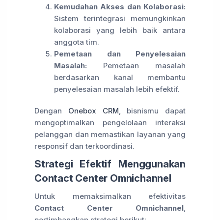
Kemudahan Akses dan Kolaborasi:
Sistem terintegrasi memungkinkan
kolaborasi yang lebih baik antara
anggota tim.
Pemetaan dan Penyelesaian
Masalah:
Pemetaan masalah
berdasarkan kanal membantu
penyelesaian masalah lebih efektif.
Dengan
Onebox CRM
, bisnismu dapat
mengoptimalkan pengelolaan interaksi
pelanggan dan memastikan layanan yang
responsif dan terkoordinasi.
Strategi Efektif Menggunakan
Contact Center Omnichannel
Untuk memaksimalkan efektivitas
Contact Center Omnichannel
,
pertimbangkan strategi berikut: