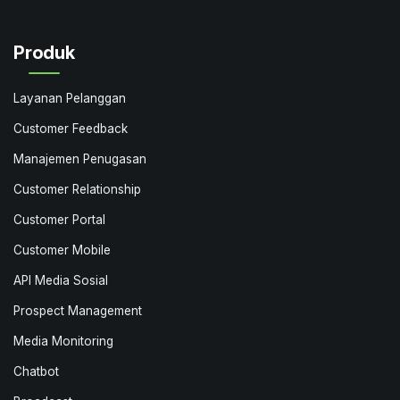
Produk
Layanan Pelanggan
Customer Feedback
Manajemen Penugasan
Customer Relationship
Customer Portal
Customer Mobile
API Media Sosial
Prospect Management
Media Monitoring
Chatbot