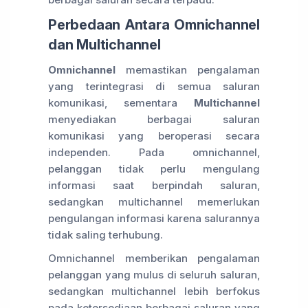
Perbedaan Antara Omnichannel
dan Multichannel
Omnichannel
memastikan pengalaman
yang terintegrasi di semua saluran
komunikasi, sementara
Multichannel
menyediakan berbagai saluran
komunikasi yang beroperasi secara
independen. Pada omnichannel,
pelanggan tidak perlu mengulang
informasi saat berpindah saluran,
sedangkan multichannel memerlukan
pengulangan informasi karena salurannya
tidak saling terhubung.
Omnichannel memberikan pengalaman
pelanggan yang mulus di seluruh saluran,
sedangkan multichannel lebih berfokus
pada ketersediaan berbagai saluran yang