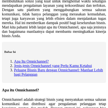
membutuhkan solusi yang kuat untuk menghemat waktu sekaligus
mendapatkan pengalaman layanan yang terkoordinasi dan terfokus.
Dengan satu platform yang menggabungkan semua saluran
komunikasi, tidak hanya pelanggan yang merasakan kemudahan,
tetapi juga karyawan yang lebih efisien dalam menjalankan tugas
mereka. Hal ini memberikan dampak positif bagi keseluruhan bisnis.
Mari kita pahami lebih lanjut apa itu Omnichannel, apa saja jenisnya
dan bagaimana manfaatnya dapat membantu meningkatkan kinerja
bisnis Anda.
Daftar Isi
Apa Itu Omnichannel?
Jenis-jenis Omnichannel yang Perlu Kamu Ketahui
Peluang Bisnis Baru dengan Omnichannel: Manfaat Lebih
bagi Pelanggan
Apa itu Omnichannel?
Omnichannel adalah strategi bisnis yang menyatukan semua saluran
komunikasi dan distribusi agar pengalaman pelanggan tetap