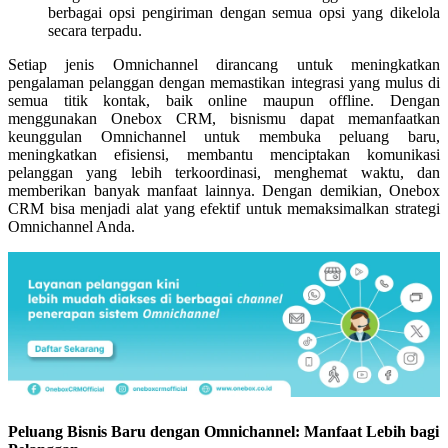
berbagai opsi pengiriman dengan semua opsi yang dikelola
secara terpadu.
Setiap jenis Omnichannel dirancang untuk meningkatkan
pengalaman pelanggan dengan memastikan integrasi yang mulus di
semua titik kontak, baik online maupun offline. Dengan
menggunakan Onebox CRM, bisnismu dapat memanfaatkan
keunggulan Omnichannel untuk membuka peluang baru,
meningkatkan efisiensi, membantu menciptakan komunikasi
pelanggan yang lebih terkoordinasi, menghemat waktu, dan
memberikan banyak manfaat lainnya. Dengan demikian, Onebox
CRM bisa menjadi alat yang efektif untuk memaksimalkan strategi
Omnichannel Anda.
Peluang Bisnis Baru dengan Omnichannel: Manfaat Lebih bagi