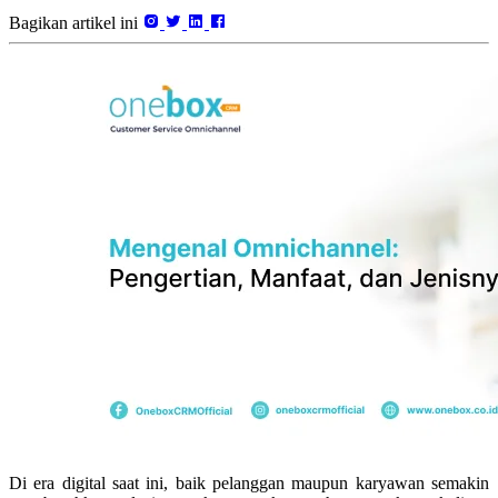
Bagikan artikel ini
Di era digital saat ini, baik pelanggan maupun karyawan semakin