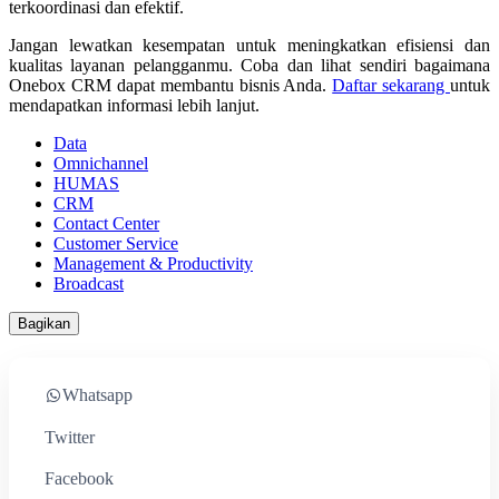
terkoordinasi dan efektif.
Jangan lewatkan kesempatan untuk meningkatkan efisiensi dan
kualitas layanan pelangganmu. Coba dan lihat sendiri bagaimana
Onebox CRM dapat membantu bisnis Anda.
Daftar sekarang
untuk
mendapatkan informasi lebih lanjut.
Data
Omnichannel
HUMAS
CRM
Contact Center
Customer Service
Management & Productivity
Broadcast
Bagikan
Whatsapp
Twitter
Facebook