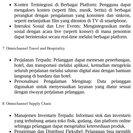
Konten Terintegrasi di Berbagai Platform: Pengguna dapat
mengakses konten (seperti film, musik, berita) di berbagai
perangkat dengan pengalaman yang konsisten dan sinkron,
seperti melanjutkan film yang ditonton di TV di smartphone.
Interaksi Sosial dan Live Events: Mengintegrasikan media
sosial dengan acara live (seperti konser) di mana penonton
dapat berinteraksi secara real-time melalui berbagai platform.
7. Omnichannel Travel and Hospitality
Perjalanan Terpadu: Pelanggan dapat memesan penerbangan,
hotel, dan transportasi melalui aplikasi, kemudian mengelola
seluruh perjalanan melalui saluran digital atau dengan bantuan
langsung di bandara dan hotel.
Personalisasi Pengalaman Menginap: Data pelanggan
digunakan untuk menyesuaikan layanan yang diatur sesuai
dengan riwayat perjalanan pelanggan.
8. Omnichannel Supply Chain
Manajemen Inventaris Terpadu: Informasi stok dan inventaris
yang terhubung antara toko fisik, gudang, dan platform online
sehingga pelanggan dapat mengetahui ketersediaan produk.
Pengiriman dan Distribusi Fleksibel: Pelanggan bisa memilih