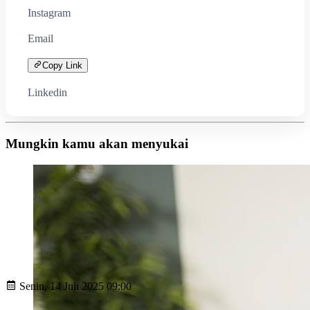
Instagram
Email
Copy Link
Linkedin
Mungkin kamu akan menyukai
Senin, 14 Juli 2025 09:00