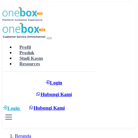
Profil
Produk
Studi Kasus
Resources
Login
Hubungi Kami
Login
Hubungi Kami
Beranda